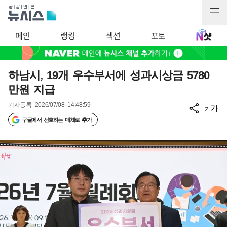
메인
랭킹
섹션
포토
하남시, 19개 우수부서에 성과시상금 5780
만원 지급
기사등록
2026/07/08 14:48:59
가
가
구글에서 선호하는 매체로 추가