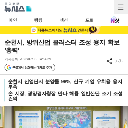
메인
랭킹
섹션
포토
순천시, 방위산업 클러스터 조성 용지 확보
'총력'
기사등록
2026/07/08 14:54:29
가
가
구글에서 선호하는 매체로 추가
순천시 산업단지 분양률 98%, 신규 기업 유치용 용지
부족
손 시장, 광양경자청장 만나 해룡 일반산단 조기 조성
건의