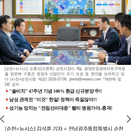
[순천=뉴시스] 손훈모(오른쪽) 순천시장이 8일 광양만권경제자유구역청
을 방문해 구충곤 청장과 산업단지 조기 조성 등 현안을 논의하고 있
다 (사진=순천시청 제공) 2026.07.08.
photo@newsis.com
*재판매 및
DB 금지
[순천=뉴시스] 김석훈 기자 = 전남광주통합특별시 순천