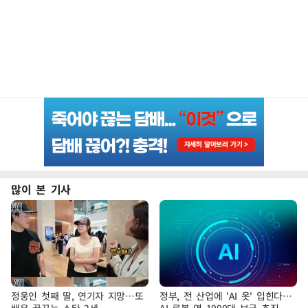
많이 본 기사
정웅인 첫째 딸, 연기자 지망…또
정부, 전 산업에 'AI 옷' 입힌다…
배우 꿈꾸는 스타 2세
AI 로봇 연 1000대 보급 추진