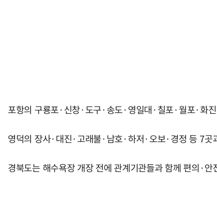
포항의 구룡포·신창·도구·송도·영일대·칠포·월포·화진 등
영덕의 장사·대진·고래불·남호·하저·오보·경정 등 7곳과
경북도는 해수욕장 개장 전에 관계기관들과 함께 편의·안전