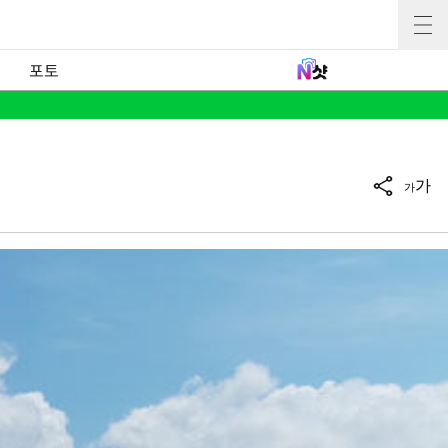
포토
가
가