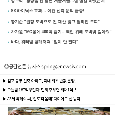
정보석 "황정음 전 남편 서글서글…잘 살길 바랐는데"
황기순 "원정 도박으로 전 재산 잃고 필리핀 도피"
차가원 "MC몽에 400억 뜯겨…백현 위해 도박빚 갚아줘"
바다, 워터밤 공개저격 "말이 안 된다"
◎공감언론 뉴시스
spring@newsis.com