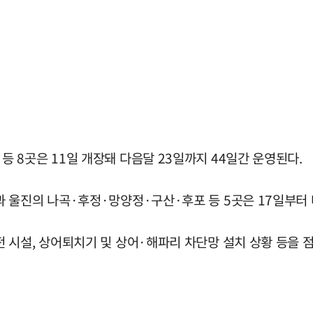
 8곳은 11일 개장돼 다음달 23일까지 44일간 운영된다.
 울진의 나곡·후정·망양정·구산·후포 등 5곳은 17일부터 
 시설, 상어퇴치기 및 상어·해파리 차단망 설치 상황 등을 