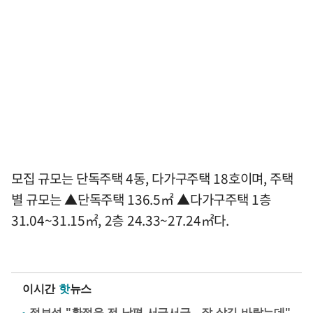
모집 규모는 단독주택 4동, 다가구주택 18호이며, 주택
별 규모는 ▲단독주택 136.5㎡ ▲다가구주택 1층
31.04~31.15㎡, 2층 24.33~27.24㎡다.
이시간
핫
뉴스
정보석 "황정음 전 남편 서글서글…잘 살길 바랐는데"