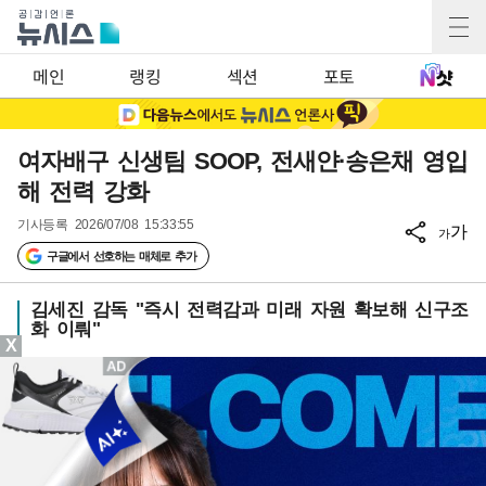
메인
랭킹
섹션
포토
여자배구 신생팀 SOOP, 전새얀·송은채 영입
해 전력 강화
기사등록
2026/07/08 15:33:55
가
가
구글에서 선호하는 매체로 추가
김세진 감독 "즉시 전력감과 미래 자원 확보해 신구조
화 이뤄"
X