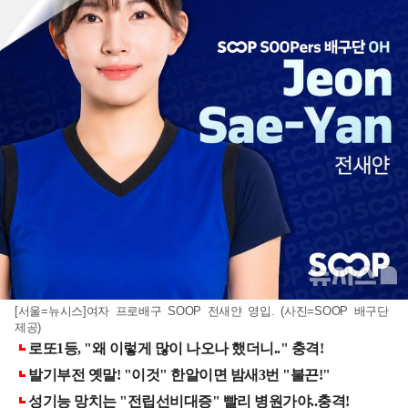
[서울=뉴시스]여자 프로배구 SOOP 전새얀 영입. (사진=SOOP 배구단
제공)