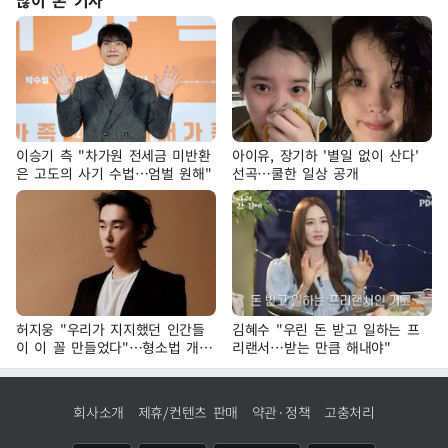
많이 본 기사
이승기 측 "차가원 전세금 미반환
아이유, 장기하 '별일 없이 산다'
은 고도의 사기 수법…엄벌 원해"
선곡…쿨한 일상 공개
허지웅 "우리가 지지했던 인간들
김혜수 "우린 돈 받고 일하는 프
이 이 꼴 만들었다"…형소법 개정
리랜서…받는 만큼 해내야"
에 격한 반응
회사소개
제휴/컨텐츠 판매
약관·정책
고충처리