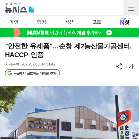
메인
랭킹
섹션
포토
"안전한 유제품"…순창 제2농산물가공센터,
HACCP 인증
기사등록
2026/07/08 14:51:42
가
가
구글에서 선호하는 매체로 추가