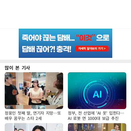
많이 본 기사
정웅인 첫째 딸, 연기자 지망…또
정부, 전 산업에 'AI 옷' 입힌다…
배우 꿈꾸는 스타 2세
AI 로봇 연 1000대 보급 추진