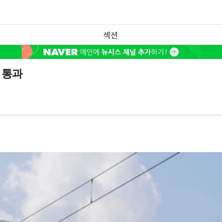
섹션
타 통과