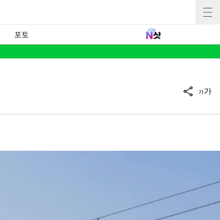
포토
가
가