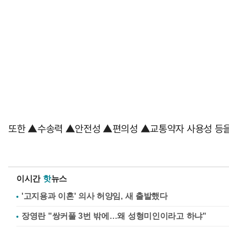
또한 ▲수송력 ▲안전성 ▲편의성 ▲교통약자 사용성 등을
이시간
핫
뉴스
'고지용과 이혼' 의사 허양임, 새 출발했다
장영란 "쌍커풀 3번 밖에…왜 성형미인이라고 하냐"