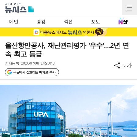
메인
랭킹
섹션
포토
울산항만공사, 재난관리평가 '우수'…2년 연
속 최고 등급
기사등록
2026/07/08 14:23:43
가
가
구글에서 선호하는 매체로 추가