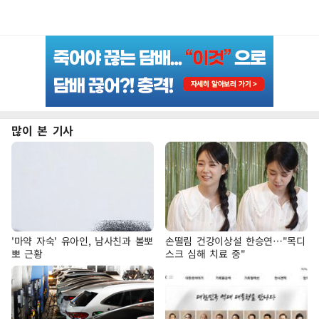
많이 본 기사
'마약 자숙' 유아인, 남사친과 볼뽀
손떨림 건강이상설 한승연…"목디
뽀 근황
스크 심해 치료 중"