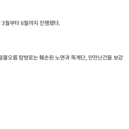
 3월부터 6월까지 진행됐다.
절물오름 탐방로는 훼손된 노면과 목계단, 안전난간을 보강