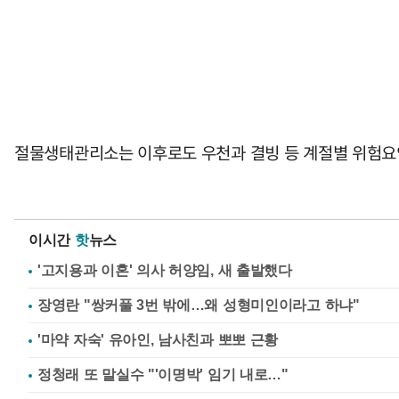
절물생태관리소는 이후로도 우천과 결빙 등 계절별 위험요인
이시간
핫
뉴스
'고지용과 이혼' 의사 허양임, 새 출발했다
장영란 "쌍커풀 3번 밖에…왜 성형미인이라고 하냐"
'마약 자숙' 유아인, 남사친과 뽀뽀 근황
정청래 또 말실수 "'이명박' 임기 내로…"