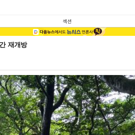
섹션
구간 재개방