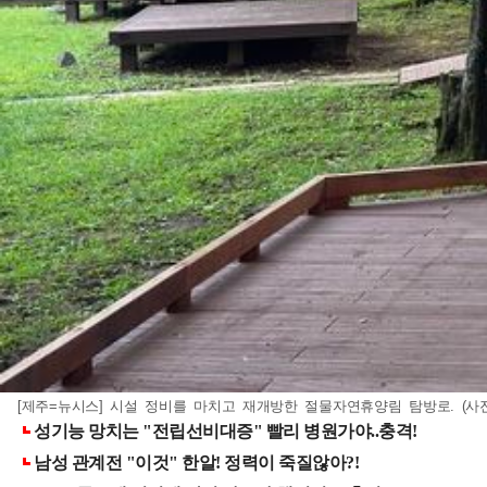
[제주=뉴시스] 시설 정비를 마치고 재개방한 절물자연휴양림 탐방로. (사진=제주