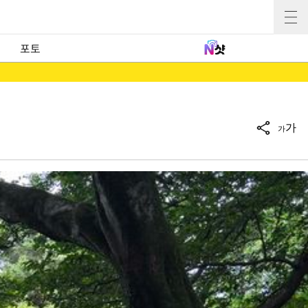
포토
가
가