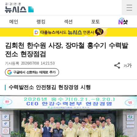
메인
랭킹
섹션
포토
김회천 한수원 사장, 장마철 홍수기 수력발
전소 현장점검
기사등록
2026/07/08 14:21:53
가
가
구글에서 선호하는 매체로 추가
수력발전소 안전챙김 현장경영 시행