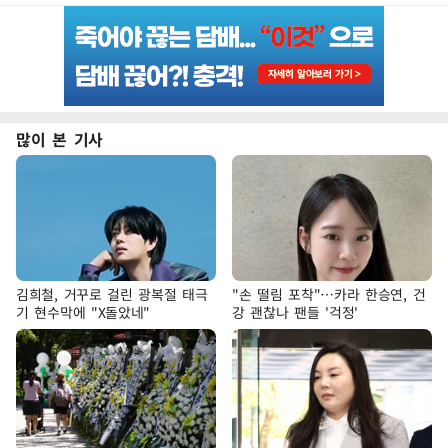
많이 본 기사
김희철, 거꾸로 걸린 광복절 태극
"손 떨림 포착"…카라 한승연, 건
기 현수막에 "X돌았네"
강 괜찮나 팬들 '걱정'