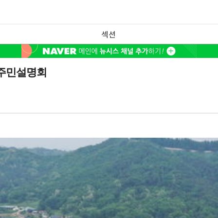
섹션
 주민설명회