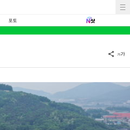
포토
가
가