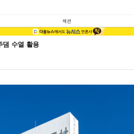
섹션
주댐 수열 활용