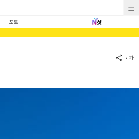
포토
가
가