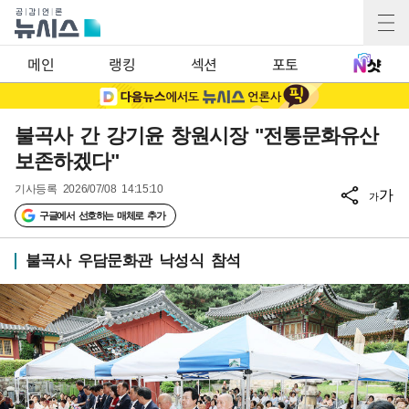
메인
랭킹
섹션
포토
불곡사 간 강기윤 창원시장 "전통문화유산
보존하겠다"
기사등록
2026/07/08 14:15:10
가
가
구글에서 선호하는 매체로 추가
불곡사 우담문화관 낙성식 참석