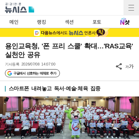
메인
랭킹
섹션
포토
용인교육청, '폰 프리 스쿨' 확대…'RAS교육'
실천안 공유
기사등록
2026/07/08 14:07:00
가
가
구글에서 선호하는 매체로 추가
스마트폰 내려놓고 독서·예술·체육 집중