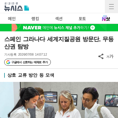
메인
랭킹
섹션
포토
스페인 그라나다 세계지질공원 방문단, 무등
산권 탐방
기사등록
2026/07/08 14:07:12
가
가
구글에서 선호하는 매체로 추가
상호 교류 방안 등 모색