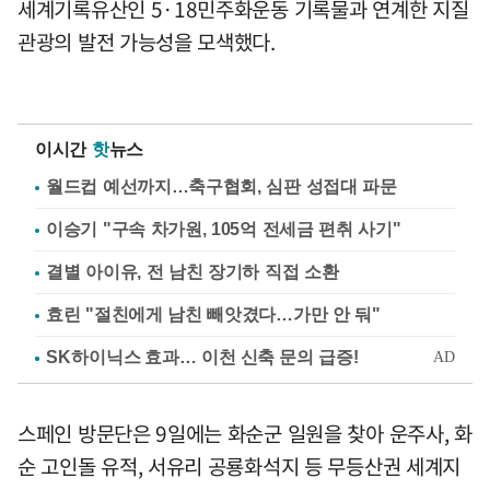
세계기록유산인 5·18민주화운동 기록물과 연계한 지질
관광의 발전 가능성을 모색했다.
이시간
핫
뉴스
월드컵 예선까지…축구협회, 심판 성접대 파문
이승기 "구속 차가원, 105억 전세금 편취 사기"
결별 아이유, 전 남친 장기하 직접 소환
효린 "절친에게 남친 빼앗겼다…가만 안 둬"
스페인 방문단은 9일에는 화순군 일원을 찾아 운주사, 화
순 고인돌 유적, 서유리 공룡화석지 등 무등산권 세계지