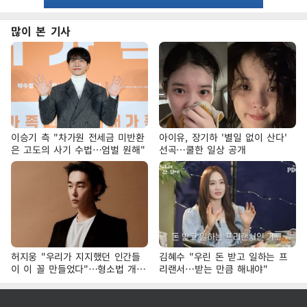
많이 본 기사
이승기 측 "차가원 전세금 미반환
아이유, 장기하 '별일 없이 산다'
은 고도의 사기 수법…엄벌 원해"
선곡…쿨한 일상 공개
허지웅 "우리가 지지했던 인간들
김혜수 "우린 돈 받고 일하는 프
이 이 꼴 만들었다"…형소법 개정
리랜서…받는 만큼 해내야"
에 격한 반응