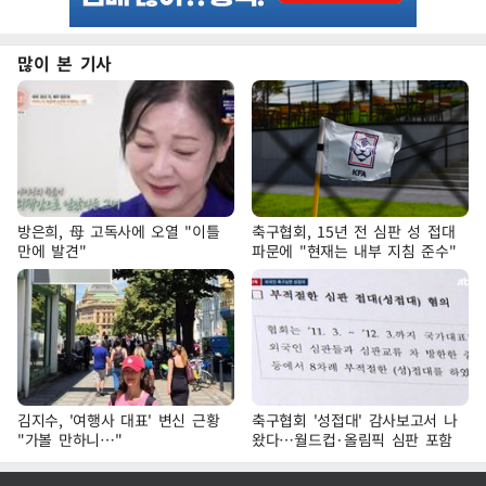
많이 본 기사
방은희, 母 고독사에 오열 "이틀
축구협회, 15년 전 심판 성 접대
만에 발견"
파문에 "현재는 내부 지침 준수"
김지수, '여행사 대표' 변신 근황
축구협회 '성접대' 감사보고서 나
"가볼 만하니…"
왔다…월드컵·올림픽 심판 포함