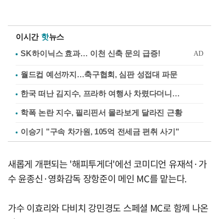
이시간
핫
뉴스
월드컵 예선까지…축구협회, 심판 성접대 파문
한국 떠난 김지수, 프라하 여행사 차렸다더니…
학폭 논란 지수, 필리핀서 몰라보게 달라진 근황
이승기 "구속 차가원, 105억 전세금 편취 사기"
새롭게 개편되는 '해피투게더'에선 코미디언 유재석·가
수 윤종신·영화감독 장항준이 메인 MC를 맡는다.
가수 이효리와 다비치 강민경도 스페셜 MC로 함께 나온