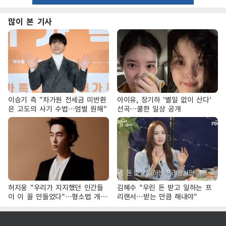
많이 본 기사
이승기 측 "차가원 전세금 미반환
아이유, 장기하 '별일 없이 산다'
은 고도의 사기 수법…엄벌 원해"
선곡…쿨한 일상 공개
허지웅 "우리가 지지했던 인간들
김혜수 "우린 돈 받고 일하는 프
이 이 꼴 만들었다"…형소법 개정
리랜서…받는 만큼 해내야"
에 격한 반응