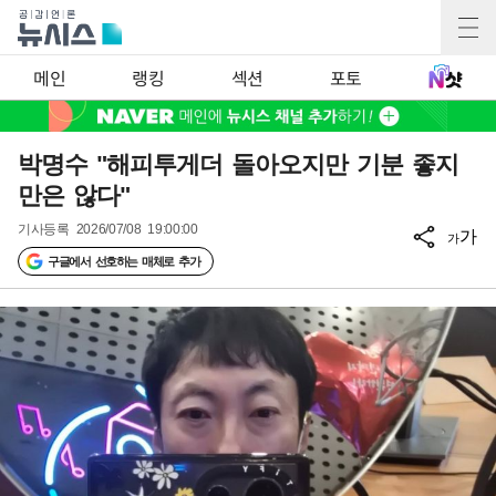
메인
랭킹
섹션
포토
박명수 "해피투게더 돌아오지만 기분 좋지
만은 않다"
기사등록
2026/07/08 19:00:00
가
가
구글에서 선호하는 매체로 추가