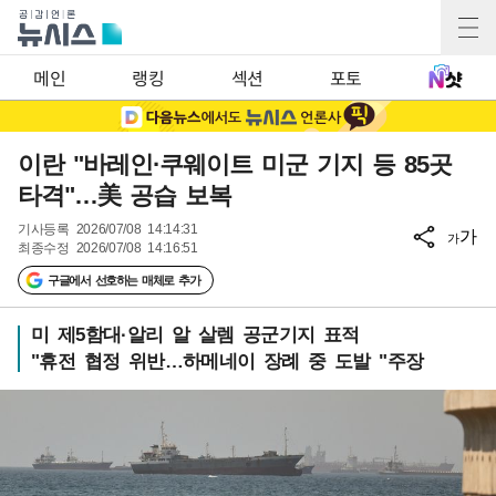
메인
랭킹
섹션
포토
이란 "바레인·쿠웨이트 미군 기지 등 85곳
타격"…美 공습 보복
기사등록
2026/07/08 14:14:31
가
가
최종수정
2026/07/08 14:16:51
구글에서 선호하는 매체로 추가
미 제5함대·알리 알 살렘 공군기지 표적
"휴전 협정 위반…하메네이 장례 중 도발 "주장