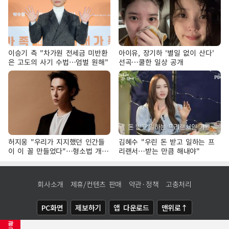
이승기 측 "차가원 전세금 미반환
아이유, 장기하 '별일 없이 산다'
은 고도의 사기 수법…엄벌 원해"
선곡…쿨한 일상 공개
허지웅 "우리가 지지했던 인간들
김혜수 "우린 돈 받고 일하는 프
이 이 꼴 만들었다"…형소법 개정
리랜서…받는 만큼 해내야"
에 격한 반응
회사소개
제휴/컨텐츠 판매
약관·정책
고충처리
PC화면
제보하기
앱 다운로드
맨위로↑
광
COPYRIGHTⓒ
NEWSIS
ALL RIGHTS RESERVED.