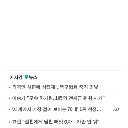
이시간
핫
뉴스
외국인 심판에 성접대…축구협회 충격 민낯
이승기 "구속 차가원, 105억 전세금 편취 사기"
효린 "절친에게 남친 빼앗겼다…가만 안 둬"