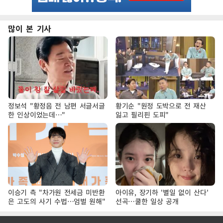
많이 본 기사
정보석 "황정음 전 남편 서글서글
황기순 "원정 도박으로 전 재산
한 인상이었는데…"
잃고 필리핀 도피"
이승기 측 "차가원 전세금 미반환
아이유, 장기하 '별일 없이 산다'
은 고도의 사기 수법…엄벌 원해"
선곡…쿨한 일상 공개