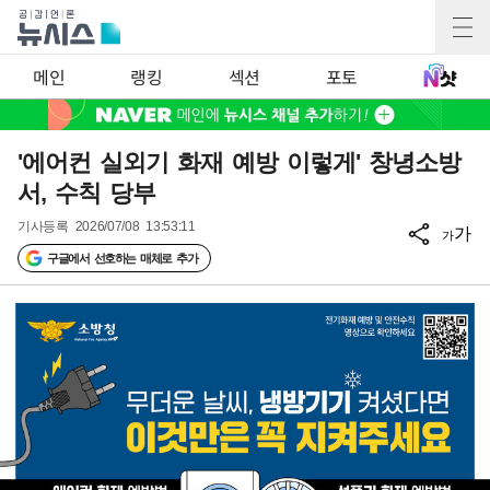
메인
랭킹
섹션
포토
'에어컨 실외기 화재 예방 이렇게' 창녕소방
서, 수칙 당부
기사등록
2026/07/08 13:53:11
가
가
구글에서 선호하는 매체로 추가