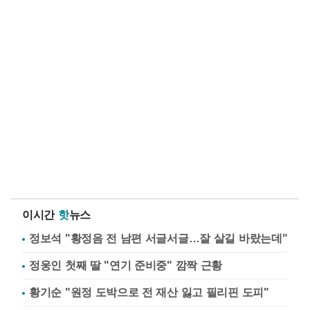
이시간
핫
뉴스
정보석 "황정음 전 남편 서글서글…잘 살길 바랐는데"
정웅인 첫째 딸 "연기 준비중" 깜짝 근황
황기순 "원정 도박으로 전 재산 잃고 필리핀 도피"