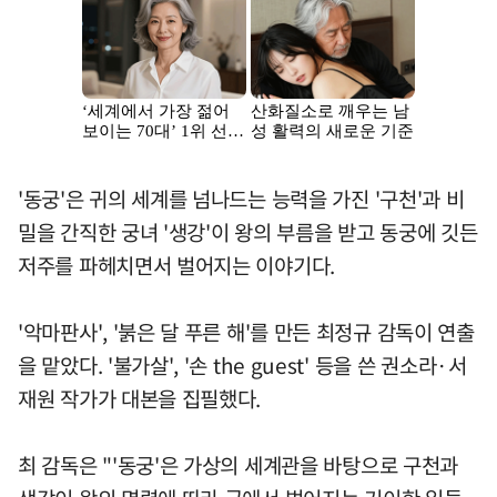
'동궁'은 귀의 세계를 넘나드는 능력을 가진 '구천'과 비
밀을 간직한 궁녀 '생강'이 왕의 부름을 받고 동궁에 깃든
저주를 파헤치면서 벌어지는 이야기다.
'악마판사', '붉은 달 푸른 해'를 만든 최정규 감독이 연출
을 맡았다. '불가살', '손 the guest' 등을 쓴 권소라·서
재원 작가가 대본을 집필했다.
최 감독은 "'동궁'은 가상의 세계관을 바탕으로 구천과