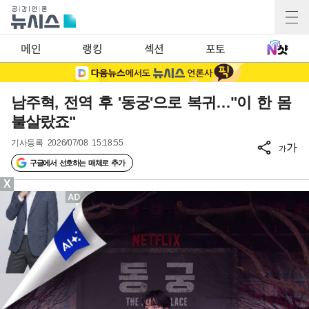
메인
랭킹
섹션
포토
남주혁, 전역 후 '동궁'으로 복귀…"이 한 몸
불살랐죠"
기사등록
2026/07/08 15:18:55
가
가
구글에서 선호하는 매체로 추가
X