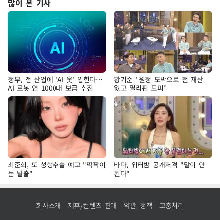
많이 본 기사
정부, 전 산업에 'AI 옷' 입힌다…
황기순 "원정 도박으로 전 재산
AI 로봇 연 1000대 보급 추진
잃고 필리핀 도피"
최준희, 또 성형수술 예고 "짝짝이
바다, 워터밤 공개저격 "말이 안
눈 탈출"
된다"
회사소개
제휴/컨텐츠 판매
약관·정책
고충처리