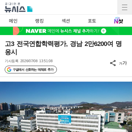
메인
랭킹
섹션
포토
고3 전국연합학력평가, 경남 2만6200여 명
응시
기사등록
2026/07/08 13:51:08
가
가
구글에서 선호하는 매체로 추가