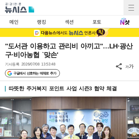
메인
랭킹
섹션
포토
"도서관 이용하고 관리비 아끼고"…LH·광산
구·비아농협 `맞손'
기사등록
2026/07/08 13:53:48
가
가
구글에서 선호하는 매체로 추가
따뜻한 주거복지 포인트 사업 시즌3 협약 체결