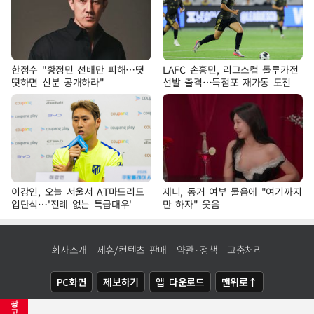
한정수 "황정민 선배만 피해…떳
LAFC 손흥민, 리그스컵 톨루카전
떳하면 신분 공개하라"
선발 출격…득점포 재가동 도전
이강인, 오늘 서울서 AT마드리드
제니, 동거 여부 물음에 "여기까지
입단식…'전례 없는 특급대우'
만 하자" 웃음
회사소개
제휴/컨텐츠 판매
약관·정책
고충처리
PC화면
제보하기
앱 다운로드
맨위로↑
광
COPYRIGHTⓒ
NEWSIS
ALL RIGHTS RESERVED.
고