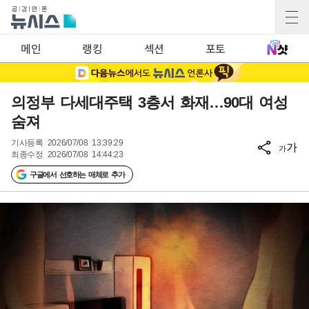
메인
랭킹
섹션
포토
의정부 다세대주택 3층서 화재…90대 여성
숨져
기사등록
2026/07/08 13:39:29
가
가
최종수정
2026/07/08 14:44:23
구글에서 선호하는 매체로 추가