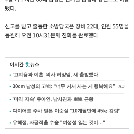
됐다.
신고를 받고 출동한 소방당국은 장비 22대, 인원 55명을
동원해 오전 10시31분께 진화를 완료했다.
이시간
핫
뉴스
'고지용과 이혼' 의사 허양임, 새 출발했다
'마약 자숙' 유아인, 남사친과 뽀뽀 근황
다이어트 주사 맞은 이순실 "10개월만에 45㎏ 감량"
유혜정, 자궁적출 수술 "여성성 잃는 것이…"