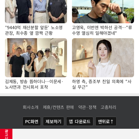
''9440억 재산분할 앞둔' 노소영
고영욱, 이번엔 박하선 공격…"류
관장, 최수종 옆 깜짝 근황
수영 열심히 일해야겠네"
김제동, 방송 뜸하더니…이문세·
하영 측, 증조부 친일 의혹에 "사
노사연과 전시회서 포착
실 무근"
회사소개
제휴/컨텐츠 판매
약관·정책
고충처리
PC화면
제보하기
앱 다운로드
맨위로↑
광
COPYRIGHTⓒ
NEWSIS
ALL RIGHTS RESERVED.
고
삭