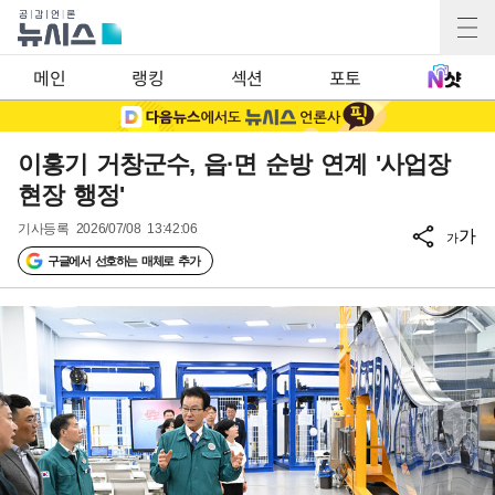
메인
랭킹
섹션
포토
이홍기 거창군수, 읍·면 순방 연계 '사업장
현장 행정'
기사등록
2026/07/08 13:42:06
가
가
구글에서 선호하는 매체로 추가