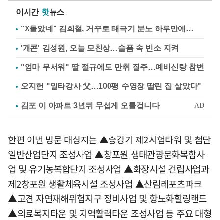
이시간
핫
뉴스
"X돌았네" 김희철, 거꾸로 태극기 분노 하루만에…
'개콘' 김성원, 오늘 모친상…슬픔 속 빈소 지켜
"엄마 무서워" 딸 절규에도 만취 질주…예비신랑 참변
오지헌 "일타강사 父…100평 수영장 딸린 집 살았다"
한편 이번 방문 대상지는 ▲승강기 제2시험타워 및 첨단
일반산업단지 조성사업 ▲창포원 생태관광문화복합사
업 및 유기농복합단지 조성사업 ▲화장시설 건립사업과
제2창포원 생활체육시설 조성사업 ▲산림레포츠파크
▲고견 자연재해위험지구 정비사업 및 항노화힐링랜드
▲의료복지타운 및 지역활력타운 조성사업 등 주요 대형