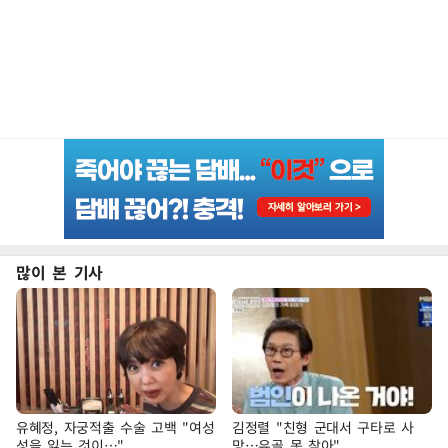
많이 본 기사
유혜정, 자궁적출 수술 고백 "여성
김정렬 "친형 군대서 구타로 사
성을 잃는 것이…"
망…유골 못 찾아"