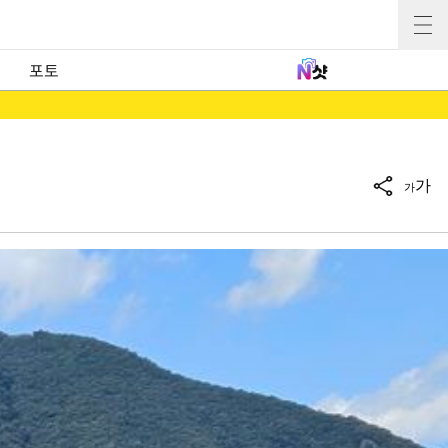
포토
가
가