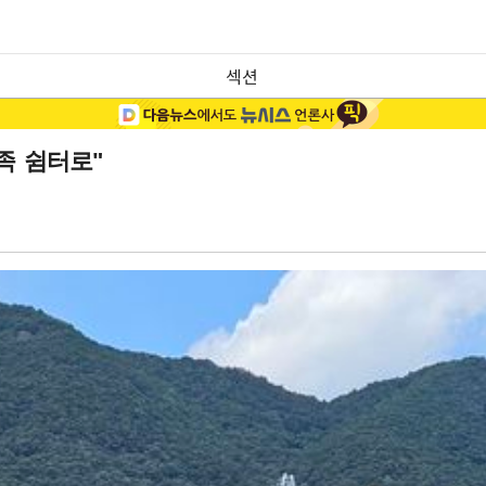
섹션
족 쉼터로"