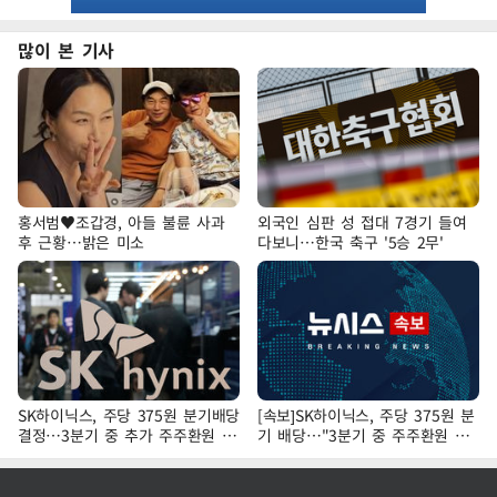
많이 본 기사
홍서범♥조갑경, 아들 불륜 사과
외국인 심판 성 접대 7경기 들여
후 근황…밝은 미소
다보니…한국 축구 '5승 2무'
SK하이닉스, 주당 375원 분기배당
[속보]SK하이닉스, 주당 375원 분
결정…3분기 중 추가 주주환원 발
기 배당…"3분기 중 주주환원 방
표
안 확정"