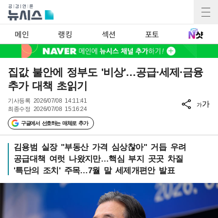
메인
랭킹
섹션
포토
집값 불안에 정부도 '비상'…공급·세제·금융
추가 대책 초읽기
기사등록
2026/07/08 14:11:41
가
가
최종수정
2026/07/08 15:16:24
구글에서 선호하는 매체로 추가
김용범 실장 "부동산 가격 심상찮아" 거듭 우려
공급대책 여럿 나왔지만…핵심 부지 곳곳 차질
'특단의 조치' 주목…7월 말 세제개편안 발표