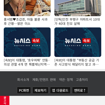
홍서범♥조갑경, 아들 불륜 사과
[단독]인천 부평구 아파트서 10대
후 근황…밝은 미소
가 40대 친모 살해
[속보]이 대통령, '호우피해' 안동·
[속보]이 대통령 "부동산 공급 기
의성 관할 4개 면 특별재난지역
존 사고방식 매달리지 말고 과감
선포
히 실천"
회사소개
제휴/컨텐츠 판매
약관·정책
고충처리
PC화면
제보하기
앱 다운로드
맨위로↑
광
COPYRIGHTⓒ
NEWSIS
ALL RIGHTS RESERVED.
고
삭