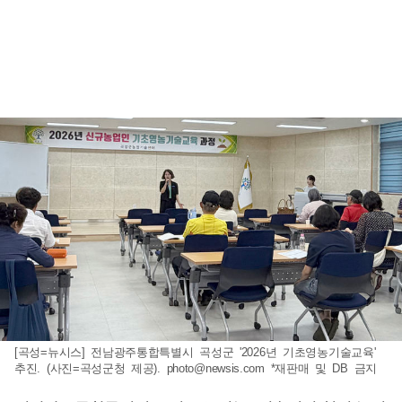
[곡성=뉴시스] 전남광주통합특별시 곡성군 '2026년 기초영농기술교육'
추진. (사진=곡성군청 제공).
photo@newsis.com
*재판매 및 DB 금지