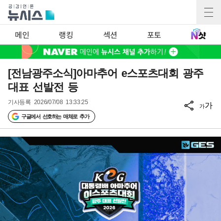
메인
랭킹
섹션
포토
[전남광주소식]아마추어 e스포츠대회 광주
대표 선발전 등
기사등록
2026/07/08 13:33:25
가
가
구글에서 선호하는 매체로 추가