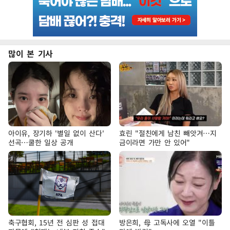
많이 본 기사
아이유, 장기하 '별일 없이 산다'
효린 "절친에게 남친 빼앗겨…지
선곡…쿨한 일상 공개
금이라면 가만 안 있어"
축구협회, 15년 전 심판 성 접대
방은희, 母 고독사에 오열 "이틀