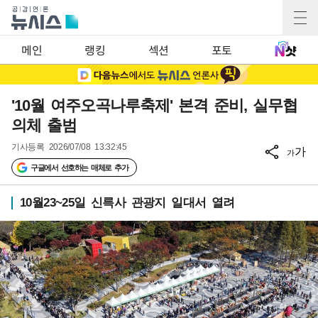
메인
랭킹
섹션
포토
'10월 여주오곡나루축제' 본격 준비, 실무협
의체 출범
기사등록
2026/07/08 13:32:45
가
가
구글에서 선호하는 매체로 추가
10월23~25일 신륵사 관광지 일대서 열려