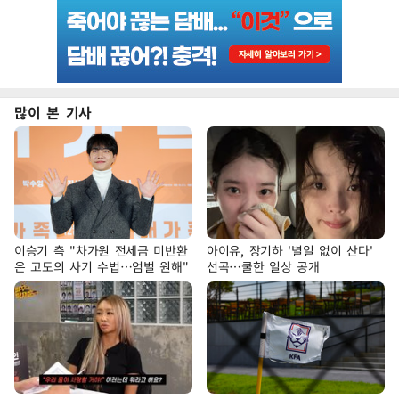
많이 본 기사
이승기 측 "차가원 전세금 미반환
아이유, 장기하 '별일 없이 산다'
은 고도의 사기 수법…엄벌 원해"
선곡…쿨한 일상 공개