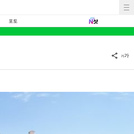
포토
가
가