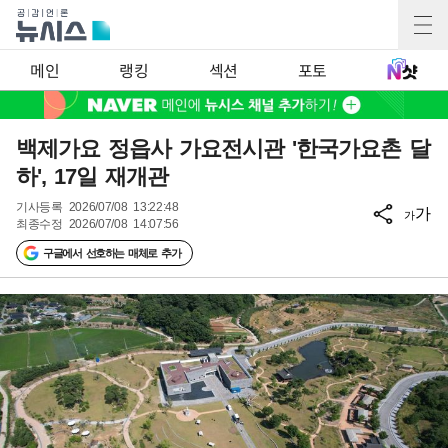
메인
랭킹
섹션
포토
백제가요 정읍사 가요전시관 '한국가요촌 달
하', 17일 재개관
기사등록
2026/07/08 13:22:48
가
가
최종수정
2026/07/08 14:07:56
구글에서 선호하는 매체로 추가