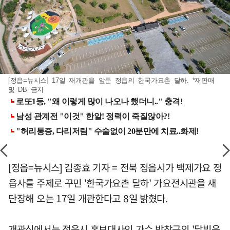
[정읍=뉴시스] 17일 재개관을 앞둔 정읍의 한국가요촌 달하. *재판매
및 DB 금지
[정읍=뉴시스] 김종효 기자 = 전북 정읍시가 백제가요 정
읍사를 주제로 꾸민 '한국가요촌 달하' 가요전시관을 새
단장해 오는 17일 개관한다고 8일 밝혔다.
개관식에서는 정읍시 홍보대사인 가수 박창근의 '달빛음