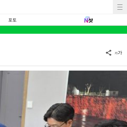
포토
가
가