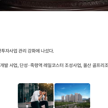
관광투자사업 관리 강화에 나섰다.
 개발 사업, 단성·죽령역 레일코스터 조성사업, 올산 골프리