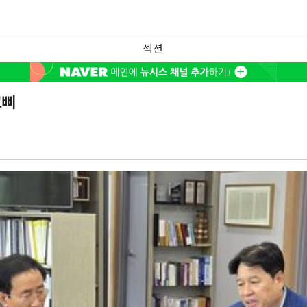
섹션
고삐