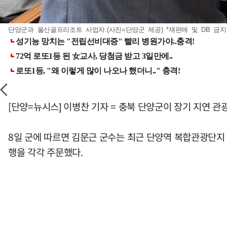
단양군과 올산골프리조트 사업자.(사진=단양군 제공) *재판매 및 DB 금지
[단양=뉴시스] 이병찬 기자 = 충북 단양군이 장기 지연 
8일 군에 따르면 김문근 군수는 최근 단양역 복합관광단지
행을 각각 주문했다.