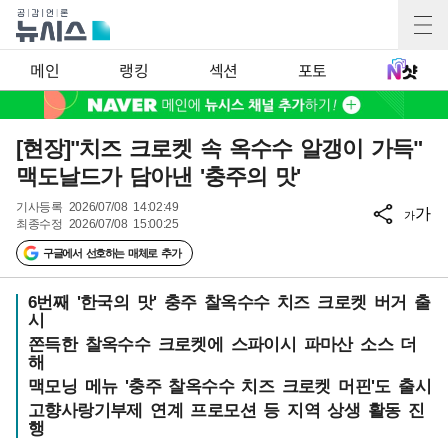
메인
랭킹
섹션
포토
[현장]"치즈 크로켓 속 옥수수 알갱이 가득"
맥도날드가 담아낸 '충주의 맛'
기사등록
2026/07/08 14:02:49
가
가
최종수정
2026/07/08 15:00:25
구글에서 선호하는 매체로 추가
6번째 '한국의 맛' 충주 찰옥수수 치즈 크로켓 버거 출
시
쫀득한 찰옥수수 크로켓에 스파이시 파마산 소스 더
해
맥모닝 메뉴 '충주 찰옥수수 치즈 크로켓 머핀'도 출시
고향사랑기부제 연계 프로모션 등 지역 상생 활동 진
행