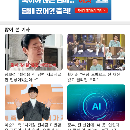
많이 본 기사
정보석 "황정음 전 남편 서글서글
황기순 "원정 도박으로 전 재산
한 인상이었는데…"
잃고 필리핀 도피"
이승기 측 "차가원 전세금 미반환
정부, 전 산업에 'AI 옷' 입힌다…
은 고도의 사기 수법…엄벌 원해"
AI 로봇 연 1000대 보급 추진