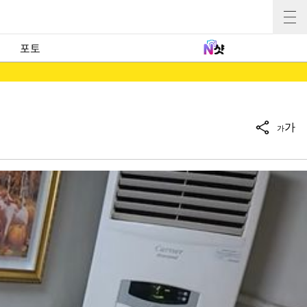
포토
가
가