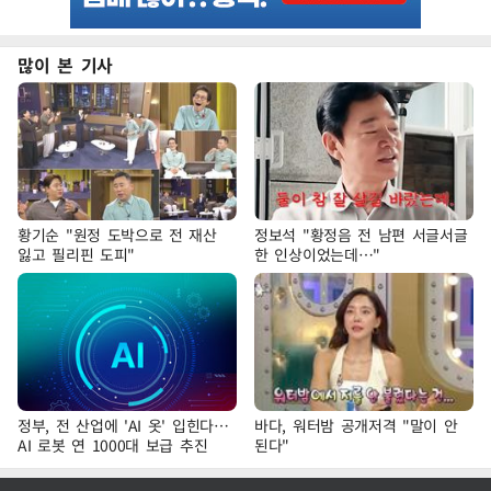
많이 본 기사
황기순 "원정 도박으로 전 재산
정보석 "황정음 전 남편 서글서글
잃고 필리핀 도피"
한 인상이었는데…"
정부, 전 산업에 'AI 옷' 입힌다…
바다, 워터밤 공개저격 "말이 안
AI 로봇 연 1000대 보급 추진
된다"