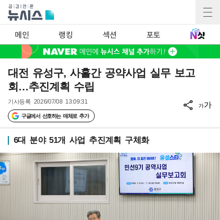
메인
랭킹
섹션
포토
대전 유성구, 사흘간 공약사업 실무 보고
회…추진계획 수립
기사등록
2026/07/08 13:09:31
가
가
구글에서 선호하는 매체로 추가
6대 분야 51개 사업 추진계획 구체화