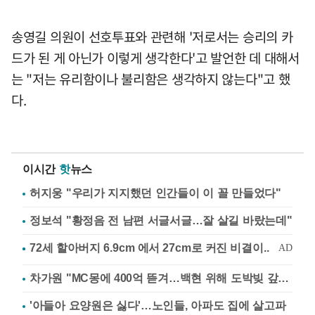
송영길 의원이 선호투표와 관련해 '저로서는 승리의 카
드가 된 게 아닌가 이렇게 생각한다'고 발언한 데 대해서
는 "저는 유리함이나 불리함은 생각하지 않는다"고 했
다.
이시간
핫
뉴스
허지웅 "우리가 지지했던 인간들이 이 꼴 만들었다"
정보석 "황정음 전 남편 서글서글…잘 살길 바랐는데"
차가원 "MC몽에 400억 뜯겨…백현 위해 도박빚 갚아줘"
'아들아 요양원은 싫다'…노인들, 아파도 집에 살고파