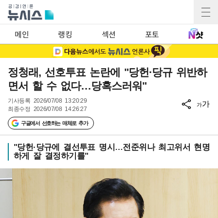
메인
랭킹
섹션
포토
정청래, 선호투표 논란에 "당헌·당규 위반하
면서 할 수 없다…당혹스러워"
기사등록
2026/07/08 13:20:29
가
가
최종수정
2026/07/08 14:26:27
구글에서 선호하는 매체로 추가
"당헌·당규에 결선투표 명시…전준위나 최고위서 현명
하게 잘 결정하기를"