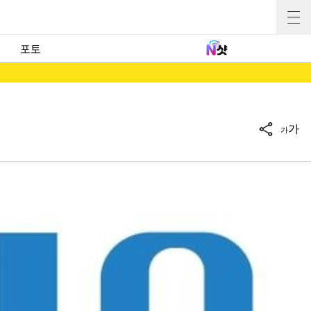
포토
가
가