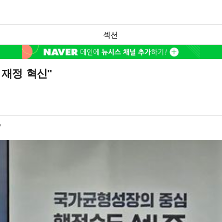
섹션
 재정 혁신"
"