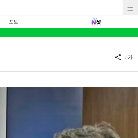
포토
가
가