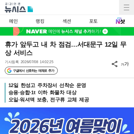
메인
랭킹
섹션
포토
휴가 앞두고 내 차 점검…서대문구 12일 무
상 서비스
기사등록
2026/07/08 14:02:25
가
가
구글에서 선호하는 매체로 추가
12일 한성고 주차장서 선착순 운영
승용·승합·1t 이하 화물차 대상
오일·워셔액 보충, 전구류 교체 제공