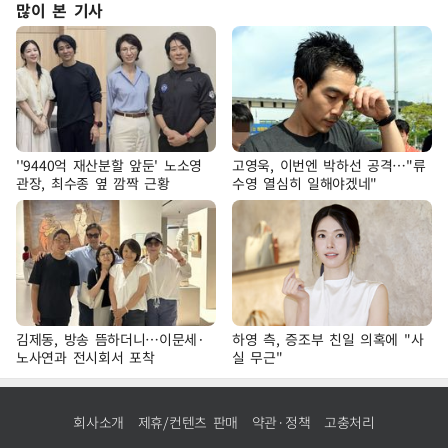
많이 본 기사
''9440억 재산분할 앞둔' 노소영
고영욱, 이번엔 박하선 공격…"류
관장, 최수종 옆 깜짝 근황
수영 열심히 일해야겠네"
김제동, 방송 뜸하더니…이문세·
하영 측, 증조부 친일 의혹에 "사
노사연과 전시회서 포착
실 무근"
회사소개
제휴/컨텐츠 판매
약관·정책
고충처리