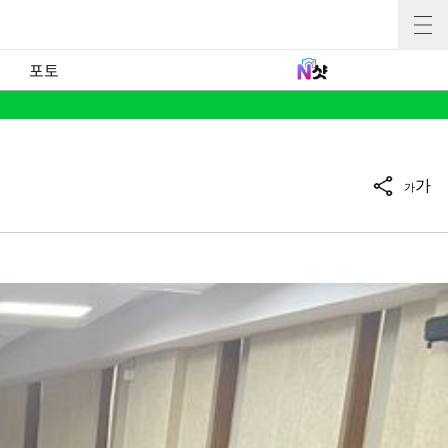
포토
가
가