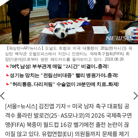
【워싱턴=AP/뉴시스】도널드 트럼프 미국 대통령이 28일(현지시간) 워
싱턴 백악관 오벌오피스에서 지안니 인판티노 국제축구협회(FIFA) 회
장(가운데)으로부터 받은 레드카드를 들어보이고 있다. 2018.08.29
[서울=뉴시스] 김진엽 기자 = 미국 남자 축구 대표팀 공
격수 폴라린 발로건(25·AS모나코)의 2026 국제축구연
맹(FIFA) 북중미 월드컵 16강 벨기에전 출전 논란이 끊
이질 않고 있다. 유럽연합(EU) 의원들까지 문제를 제기