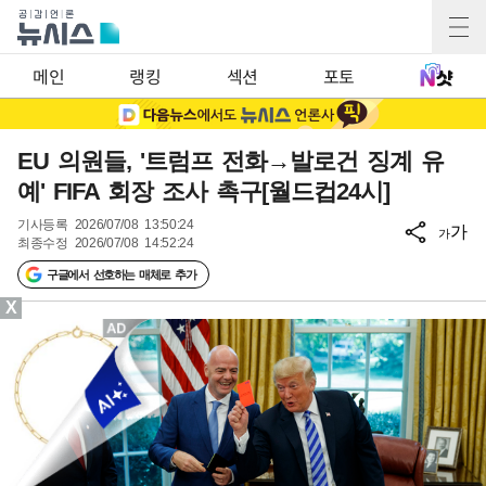
메인
랭킹
섹션
포토
EU 의원들, '트럼프 전화→발로건 징계 유
예' FIFA 회장 조사 촉구[월드컵24시]
기사등록
2026/07/08 13:50:24
가
가
최종수정
2026/07/08 14:52:24
구글에서 선호하는 매체로 추가
X