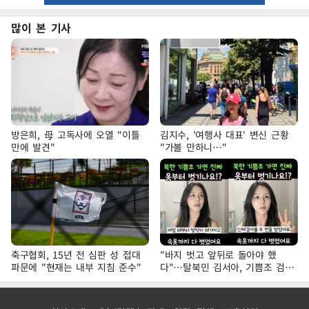
많이 본 기사
방은희, 母 고독사에 오열 "이틀
김지수, '여행사 대표' 변신 근황
만에 발견"
"가볼 만하니…"
축구협회, 15년 전 심판 성 접대
"바지 벗고 앞뒤로 돌아야 했
파문에 "현재는 내부 지침 준수"
다"…탈북민 김서아, 기쁨조 검사
수치심 회상