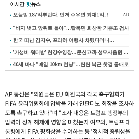
이시간
핫
뉴스
"바지 벗고 앞뒤로 돌아"…탈북민 회상한 기쁨조 검사
한국 떠난 김지수, 프라하 여행사 차렸다더니…
'가성비 워터밤' 한강수영장…문신고객·성묘사음원 민원
46세 바다 "매일 10km 런닝"…탄탄 복근 핫걸 몸매로
AP 통신은 "의원들은 EU 회원국의 각국 축구협회가
FIFA 윤리위원회에 압박을 가해 인판티노 회장을 조사하
도록 촉구하고 있다"며 "조사 내용은 트럼프 행정부의
압력이 징계 해제에 영향을 미쳤는지 여부와, 트럼프 대
통령에게 FIFA 평화상을 수여하는 등 '정치적 중립성을