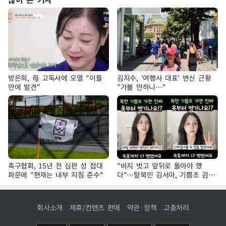
방은희, 母 고독사에 오열 "이틀
김지수, '여행사 대표' 변신 근황
만에 발견"
"가볼 만하니…"
축구협회, 15년 전 심판 성 접대
"바지 벗고 앞뒤로 돌아야 했
파문에 "현재는 내부 지침 준수"
다"…탈북민 김서아, 기쁨조 검사
수치심 회상
회사소개
제휴/컨텐츠 판매
약관·정책
고충처리