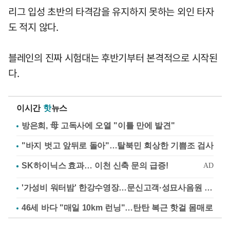
리그 입성 초반의 타격감을 유지하지 못하는 외인 타자
도 적지 않다.
블레인의 진짜 시험대는 후반기부터 본격적으로 시작된
다.
이시간
핫
뉴스
방은희, 母 고독사에 오열 "이틀 만에 발견"
"바지 벗고 앞뒤로 돌아"…탈북민 회상한 기쁨조 검사
'가성비 워터밤' 한강수영장…문신고객·성묘사음원 민원
46세 바다 "매일 10km 런닝"…탄탄 복근 핫걸 몸매로