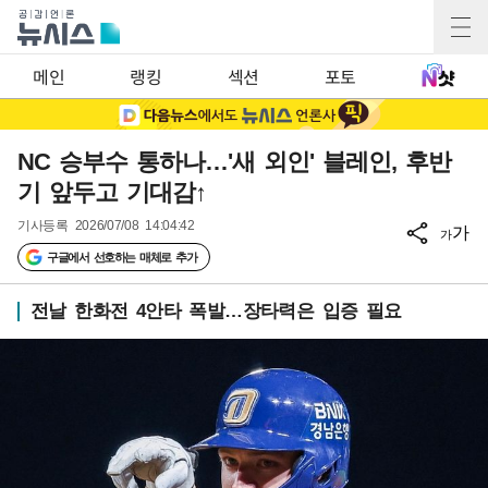
메인
랭킹
섹션
포토
NC 승부수 통하나…'새 외인' 블레인, 후반
기 앞두고 기대감↑
기사등록
2026/07/08 14:04:42
가
가
구글에서 선호하는 매체로 추가
전날 한화전 4안타 폭발…장타력은 입증 필요