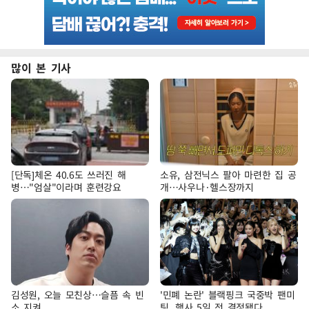
많이 본 기사
[단독]체온 40.6도 쓰러진 해
소유, 삼전닉스 팔아 마련한 집 공
병…"엄살"이라며 훈련강요
개…사우나·헬스장까지
김성원, 오늘 모친상…슬픔 속 빈
'민폐 논란' 블랙핑크 국중박 팬미
소 지켜
팅, 행사 5일 전 결정됐다