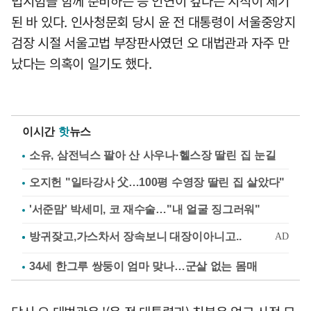
법시험을 함께 준비하는 등 인연이 깊다는 지적이 제기
된 바 있다. 인사청문회 당시 윤 전 대통령이 서울중앙지
검장 시절 서울고법 부장판사였던 오 대법관과 자주 만
났다는 의혹이 일기도 했다.
이시간
핫
뉴스
소유, 삼전닉스 팔아 산 사우나·헬스장 딸린 집 눈길
오지헌 "일타강사 父…100평 수영장 딸린 집 살았다"
'서준맘' 박세미, 코 재수술…"내 얼굴 징그러워"
34세 한그루 쌍둥이 엄마 맞나…군살 없는 몸매