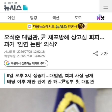
메인
랭킹
섹션
포토
오석준 대법관, 尹 체포방해 상고심 회피…
과거 '인연 논란' 의식?
기사등록
2026/07/08 12:02:18
가
가
최종수정
2026/07/08 13:36:25
구글에서 선호하는 매체로 추가
9일 오후 2시 생중계…대법원, 회피 사실 공개
배당 이후 재판 관여 안 해…尹정부 첫 대법관