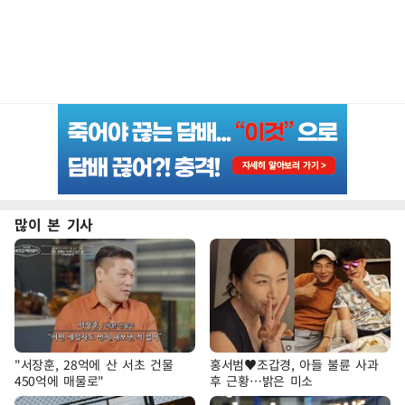
많이 본 기사
"서장훈, 28억에 산 서초 건물
홍서범♥조갑경, 아들 불륜 사과
450억에 매물로"
후 근황…밝은 미소