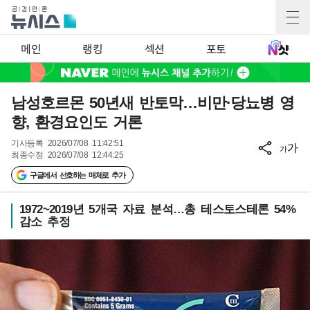
메인
랭킹
섹션
포토
남성호르몬 50년새 반토막…비만·당뇨병 영
향, 환경요인도 거론
기사등록
2026/07/08 11:42:51
가
가
최종수정
2026/07/08 12:44:25
구글에서 선호하는 매체로 추가
1972~2019년 5개국 자료 분석…총 테스토스테론 54%
감소 추정