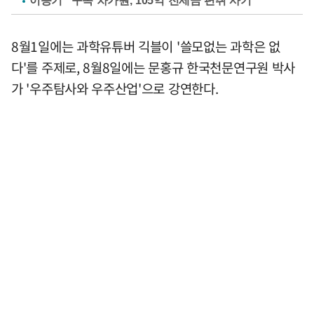
이승기 "구속 차가원, 105억 전세금 편취 사기"
8월1일에는 과학유튜버 긱블이 '쓸모없는 과학은 없
다'를 주제로, 8월8일에는 문홍규 한국천문연구원 박사
가 '우주탐사와 우주산업'으로 강연한다.