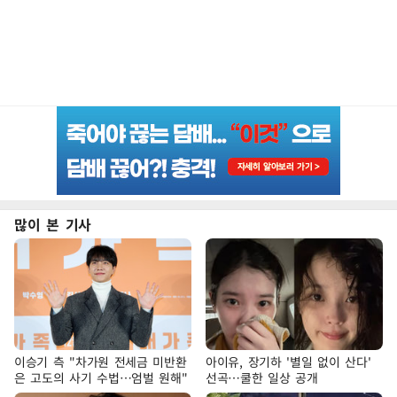
많이 본 기사
이승기 측 "차가원 전세금 미반환
아이유, 장기하 '별일 없이 산다'
은 고도의 사기 수법…엄벌 원해"
선곡…쿨한 일상 공개