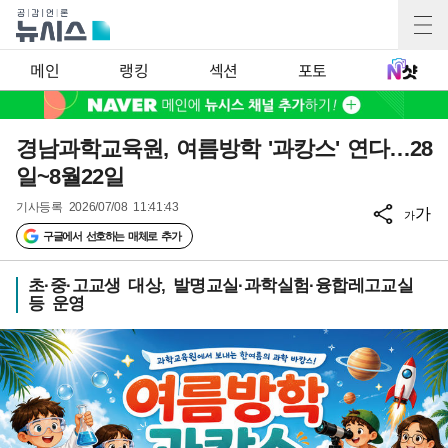
메인
랭킹
섹션
포토
경남과학교육원, 여름방학 '과캉스' 연다…28
일~8월22일
기사등록
2026/07/08 11:41:43
가
가
구글에서 선호하는 매체로 추가
초·중·고교생 대상, 발명교실·과학실험·융합레고교실
등 운영