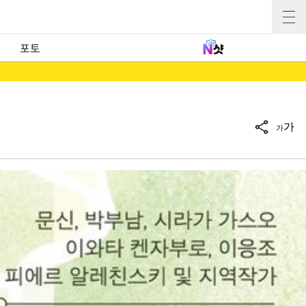
포토
가
가