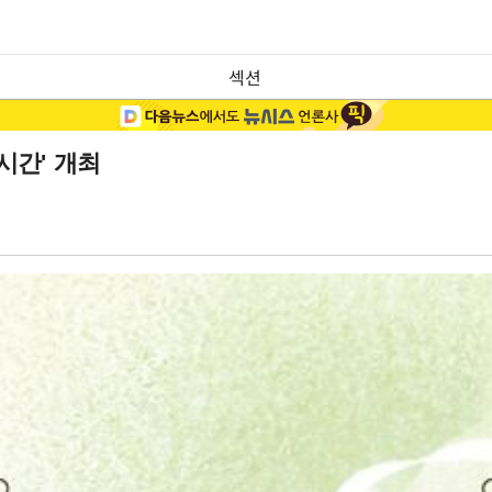
섹션
시간' 개최