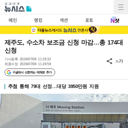
메인
랭킹
섹션
포토
제주도, 수소차 보조금 신청 마감…총 174대
신청
기사등록
2026/07/08 11:28:32
가
가
최종수정
2026/07/08 11:28:59
구글에서 선호하는 매체로 추가
추첨 통해 79대 선정…대당 3950만원 지원