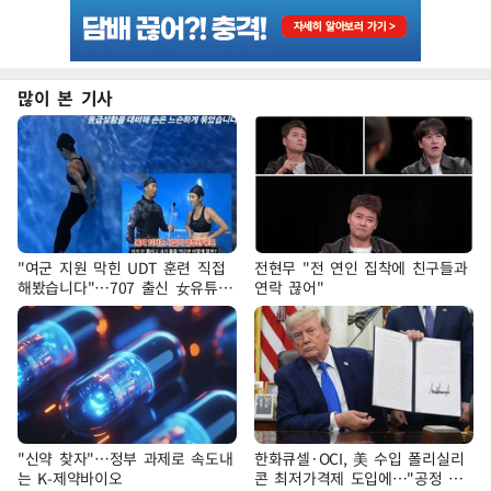
많이 본 기사
"여군 지원 막힌 UDT 훈련 직접
전현무 "전 연인 집착에 친구들과
해봤습니다"…707 출신 女유튜버
연락 끊어"
'완벽 소화'
"신약 찾자"…정부 과제로 속도내
한화큐셀·OCI, 美 수입 폴리실리
는 K-제약바이오
콘 최저가격제 도입에…"공정 경