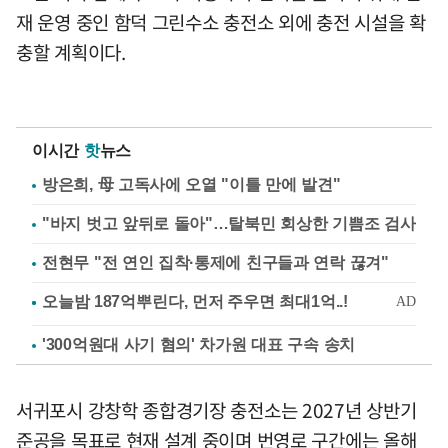
재 운영 중인 함덕 그린수소 충전소 외에 충전 시설을 확
충할 계획이다.
이시간
핫
뉴스
방은희, 母 고독사에 오열 "이틀 만에 발견"
"바지 벗고 앞뒤로 돌아"…탈북민 회상한 기쁨조 검사
전현무 "전 연인 집착·통제에 친구들과 연락 끊겨"
'300억원대 사기 혐의' 차가원 대표 구속 송치
서귀포시 강창학 종합경기장 충전소는 2027년 상반기
준공을 목표로 현재 설계 중이며 번영로 구간에는 올해