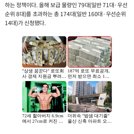
하는 정책이다. 올해 보급 물량인 79대(일반 71대·우선
순위 8대)를 초과하는 총 174대(일반 160대·우선순위
14대)가 신청됐다.