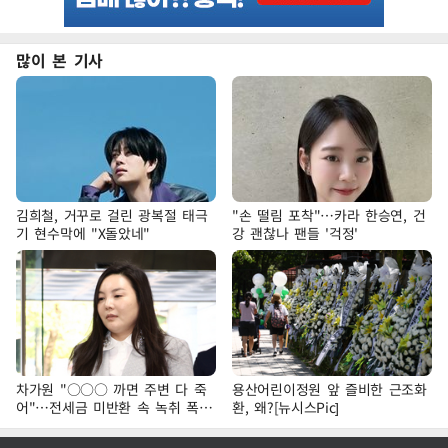
많이 본 기사
김희철, 거꾸로 걸린 광복절 태극
"손 떨림 포착"…카라 한승연, 건
기 현수막에 "X돌았네"
강 괜찮나 팬들 '걱정'
차가원 "○○○ 까면 주변 다 죽
용산어린이정원 앞 즐비한 근조화
어"…전세금 미반환 속 녹취 폭로
환, 왜?[뉴시스Pic]
파장