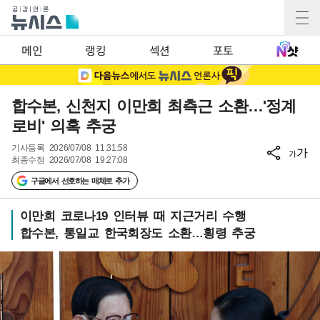
메인
랭킹
섹션
포토
합수본, 신천지 이만희 최측근 소환…'정계
로비' 의혹 추궁
기사등록
2026/07/08 11:31:58
가
가
최종수정
2026/07/08 19:27:08
구글에서 선호하는 매체로 추가
이만희 코로나19 인터뷰 때 지근거리 수행
합수본, 통일교 한국회장도 소환…횡령 추궁