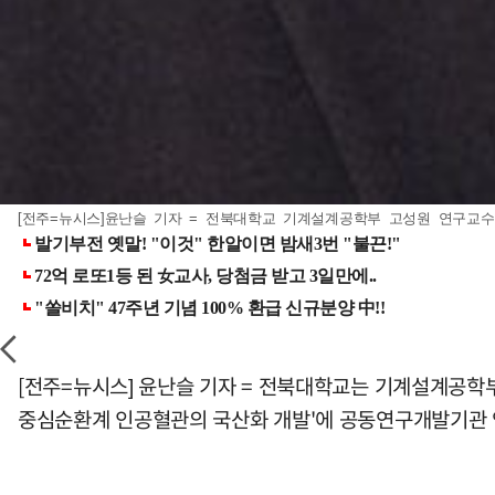
[전주=뉴시스]윤난슬 기자 = 전북대학교 기계설계공학부 고성원 연구교수.
[전주=뉴시스] 윤난슬 기자 = 전북대학교는 기계설계공학부
중심순환계 인공혈관의 국산화 개발'에 공동연구개발기관 