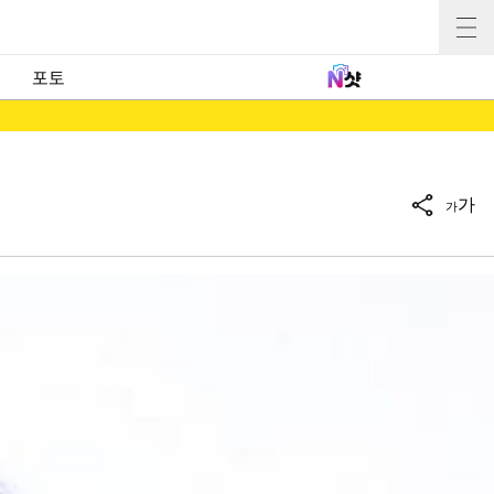
포토
가
가