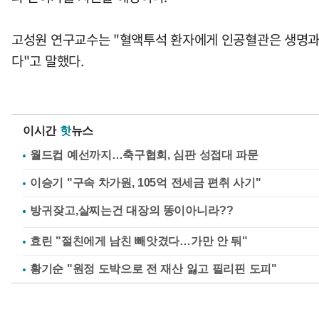
고성원 연구교수는 "혈액투석 환자에게 인공혈관은 생명과
다"고 말했다.
이시간
핫
뉴스
월드컵 예선까지…축구협회, 심판 성접대 파문
이승기 "구속 차가원, 105억 전세금 편취 사기"
효린 "절친에게 남친 빼앗겼다…가만 안 둬"
황기순 "원정 도박으로 전 재산 잃고 필리핀 도피"